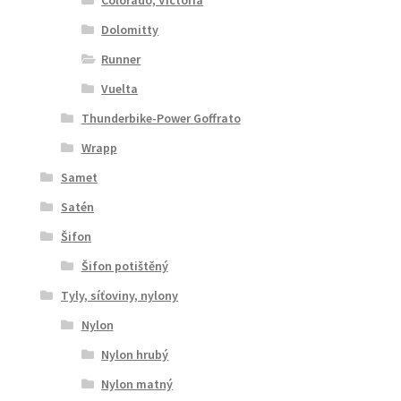
Colorado, Victoria
Dolomitty
Runner
Vuelta
Thunderbike-Power Goffrato
Wrapp
Samet
Satén
Šifon
Šifon potištěný
Tyly, síťoviny, nylony
Nylon
Nylon hrubý
Nylon matný