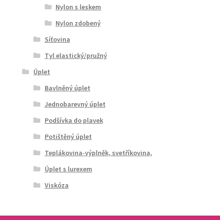
Nylon s leskem
Nylon zdobený
Síťovina
Tyl elastický/pružný
Úplet
Bavlněný úplet
Jednobarevný úplet
Podšívka do plavek
Potištěný úplet
Teplákovina-výplněk, svetříkovina,
Úplet s lurexem
Viskóza