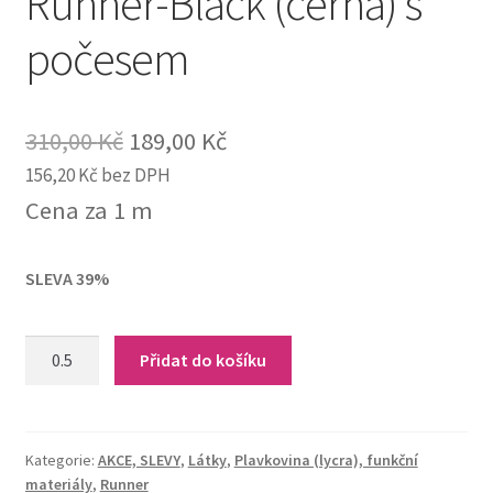
Runner-Black (černá) s
počesem
Original
Current
310,00
Kč
189,00
Kč
156,20
Kč
bez DPH
price
price
Cena za 1 m
was:
is:
310,00 Kč.
189,00 Kč.
SLEVA 39%
Runner-
Přidat do košíku
Black
(černá)
s
počesem
Kategorie:
AKCE, SLEVY
,
Látky
,
Plavkovina (lycra), funkční
materiály
,
Runner
quantity