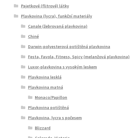
Pajetkové (flitrové) látky
Plavkovina (lycra), funkční materiály
Canale (žebrovaná plavkovina)
Chiné
Darwin-polyesterová potištěná plavkovina
Festa, Favola, Fitness, Spicy (melanžová plavkovina)
Luxor-plavkovina s vysokým leskem
Plavkovina lesklá
Plavkovina matná
Monaco/Papillon
Plavkovina potištěná
Plavkovina, lycra s počesem
Blizzard