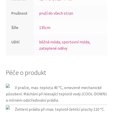
Pružnost
pruží do všech stran
Šíře
135cm
Užití
běžná móda
,
sportovní móda
,
zateplené oděvy
Péče o produkt
V pračce, max. teplota 40 °C, omezené mechanické
působení. Máchání při klesající teplotě vody (COOL-DOWN)
a mírném odstřeďování prádla.
Žehlení prádla při max. teplotě žehlící plochy 110 °C.