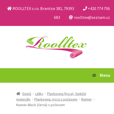
ROOLLTEX s.r.o. Brantice 381, 79393
+420 774 706
683
roolltex@seznam.cz
Přeskočit
Přejít
na
k
navigaci
obsahu
webu
Menu
Katalog
Domů
Látky
Plavkovina (lycra), funkční
materiály
Plavkovina, lycra s počesem
Runner
Obchodní podmínky a reklamační řád
Runner-Black (černá) s počesem