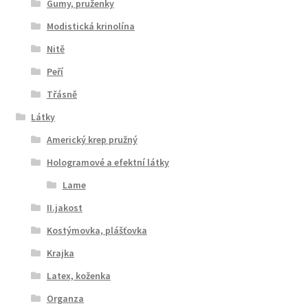
Gumy, pruženky
Modistická krinolína
Nitě
Peří
Třásně
Látky
Americký krep pružný
Hologramové a efektní látky
Lame
II.jakost
Kostýmovka, plášťovka
Krajka
Latex, koženka
Organza