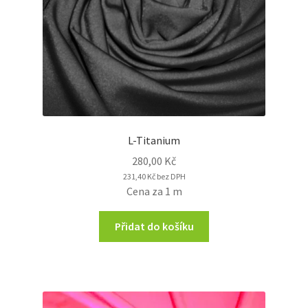
L-Titanium
280,00
Kč
231,40
Kč
bez DPH
Cena za 1 m
Přidat do košíku