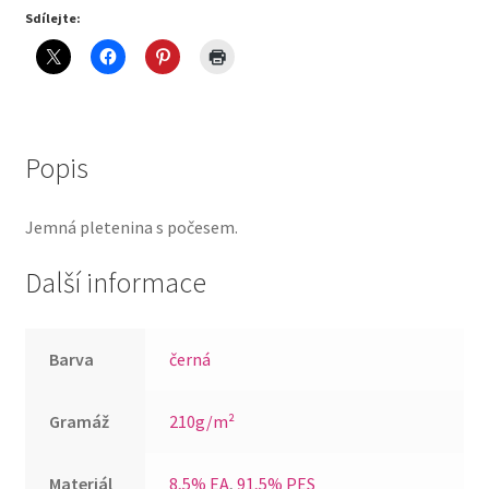
Sdílejte:
Popis
Jemná pletenina s počesem.
Další informace
Barva
černá
Gramáž
210g/m²
Materiál
8,5% EA
,
91,5% PES