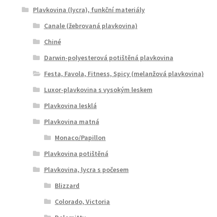
Plavkovina (lycra), funkční materiály
Canale (žebrovaná plavkovina)
Chiné
Darwin-polyesterová potištěná plavkovina
Festa, Favola, Fitness, Spicy (melanžová plavkovina)
Luxor-plavkovina s vysokým leskem
Plavkovina lesklá
Plavkovina matná
Monaco/Papillon
Plavkovina potištěná
Plavkovina, lycra s počesem
Blizzard
Colorado, Victoria