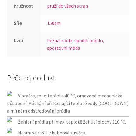
Pružnost
pruží do všech stran
Šíře
150cm
Užití
běžná móda
,
spodní prádlo
,
sportovní móda
Péče o produkt
V pračce, max. teplota 40 °C, omezené mechanické
působení. Máchání při klesající teplotě vody (COOL-DOWN)
a mírném odstřeďování prádla.
Žehlení prádla při max. teplotě žehlící plochy 110 °C.
Nesmí se sušit v bubnové sušičce.