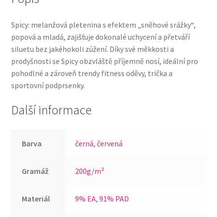
Spicy: melanžová pletenina s efektem „sněhové srážky“,
popová a mladá, zajišťuje dokonalé uchycení a přetváří
siluetu bez jakéhokoli zúžení. Díky své měkkosti a
prodyšnosti se Spicy obzvláště příjemně nosí, ideální pro
pohodlné a zároveň trendy fitness oděvy, trička a
sportovní podprsenky.
Další informace
Barva
černá
,
červená
Gramáž
200g/m²
Materiál
9% EA
,
91% PAD