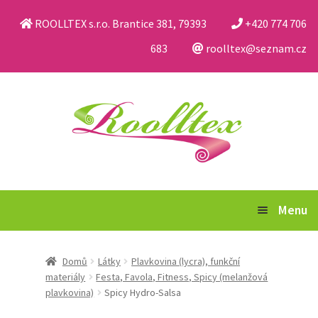
ROOLLTEX s.r.o. Brantice 381, 79393
+420 774 706
683
roolltex@seznam.cz
Přeskočit
Přejít
na
k
navigaci
obsahu
webu
Menu
Katalog
Domů
Látky
Plavkovina (lycra), funkční
materiály
Festa, Favola, Fitness, Spicy (melanžová
Obchodní podmínky a reklamační řád
plavkovina)
Spicy Hydro-Salsa