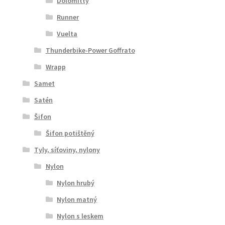
Dolomitty
Runner
Vuelta
Thunderbike-Power Goffrato
Wrapp
Samet
Satén
Šifon
Šifon potištěný
Tyly, síťoviny, nylony
Nylon
Nylon hrubý
Nylon matný
Nylon s leskem