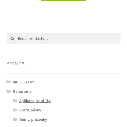
Hledat:
Hledat
Katalog
AKCE, SLEVY
Galanterie
Aplikace, knoflíky
Borty, pásky
Gumy, pruženky