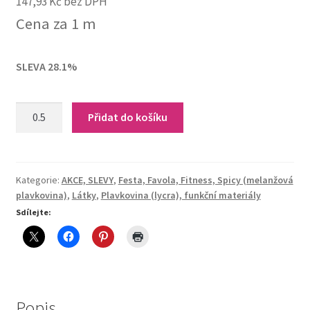
147,93
Kč
bez DPH
price
price
Cena za 1 m
was:
is:
249,00 Kč.
179,00 Kč.
SLEVA 28.1%
Spicy
Přidat do košíku
Hydro-
Salsa
quantity
Kategorie:
AKCE, SLEVY
,
Festa, Favola, Fitness, Spicy (melanžová
plavkovina)
,
Látky
,
Plavkovina (lycra), funkční materiály
Sdílejte:
Popis