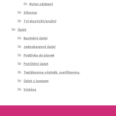
Nylon zdobený
Síťovina
Tyl elastický/pružný
Úplet
Bavlněný úplet
Jednobarevný úplet
Podšívka do plavek
Potištěný úplet
Teplákovina-výplněk, svetříkovina,
Úplet s lurexem
Viskóza