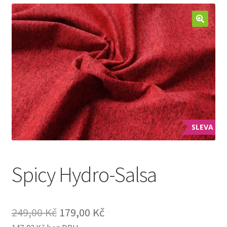
Jak nakupovat
Aktuality
Kontakt
SLEVA
Spicy Hydro-Salsa
Original
Current
249,00
Kč
179,00
Kč