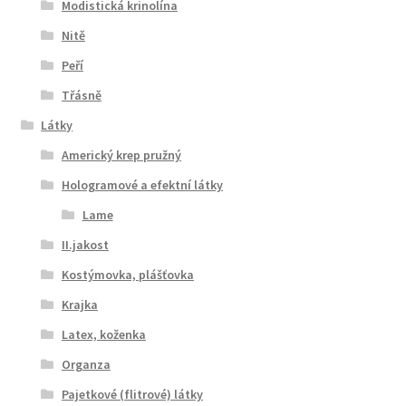
Modistická krinolína
Nitě
Peří
Třásně
Látky
Americký krep pružný
Hologramové a efektní látky
Lame
II.jakost
Kostýmovka, plášťovka
Krajka
Latex, koženka
Organza
Pajetkové (flitrové) látky