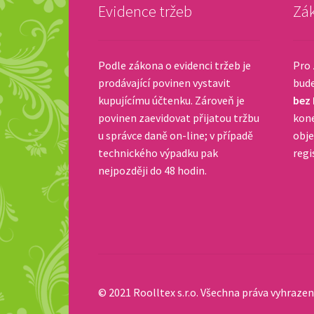
Evidence tržeb
Zák
Podle zákona o evidenci tržeb je
Pro 
prodávající povinen vystavit
bud
kupujícímu účtenku. Zároveň je
bez
povinen zaevidovat přijatou tržbu
kone
u správce daně on-line; v případě
obje
technického výpadku pak
regi
nejpozději do 48 hodin.
© 2021 Roolltex s.r.o. Všechna práva vyhrazen