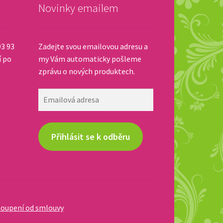
Novinky emailem
93 93
Zadejte svou emailovou adresu a
í po
my Vám automaticky pošleme
zprávu o nových produktech.
Emailová
adresa
Přihlásit se k odběru
oupení od smlouvy