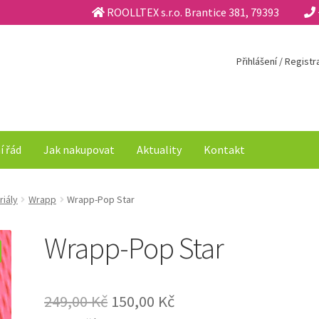
ROOLLTEX s.r.o. Brantice 381, 79393
Přihlášení / Regist
í řád
Jak nakupovat
Aktuality
Kontakt
riály
Wrapp
Wrapp-Pop Star
Wrapp-Pop Star
Original
Current
249,00
Kč
150,00
Kč