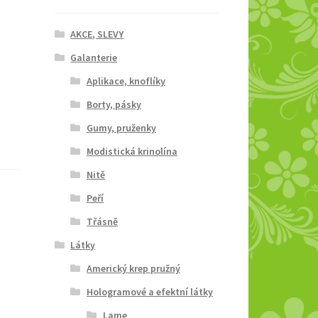
AKCE, SLEVY
Galanterie
Aplikace, knoflíky
Borty, pásky
Gumy, pruženky
Modistická krinolína
Nitě
Peří
Třásně
Látky
Americký krep pružný
Hologramové a efektní látky
Lame