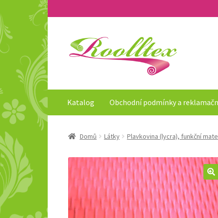
Přeskočit
Přejít
na
k
navigaci
obsahu
webu
Katalog
Obchodní podmínky a reklamačn
Domů
Látky
Plavkovina (lycra), funkční mate