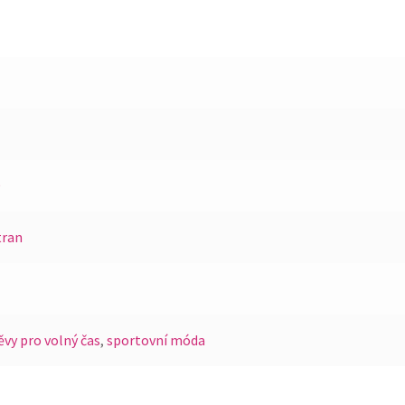
D
tran
ěvy pro volný čas
,
sportovní móda