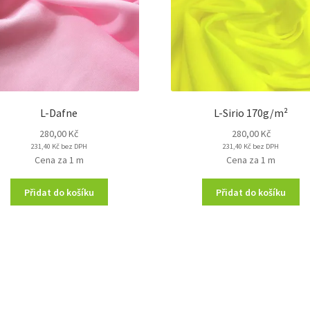
L-Dafne
L-Sirio 170g/m²
280,00
Kč
280,00
Kč
231,40
Kč
bez DPH
231,40
Kč
bez DPH
Cena za 1 m
Cena za 1 m
Přidat do košíku
Přidat do košíku