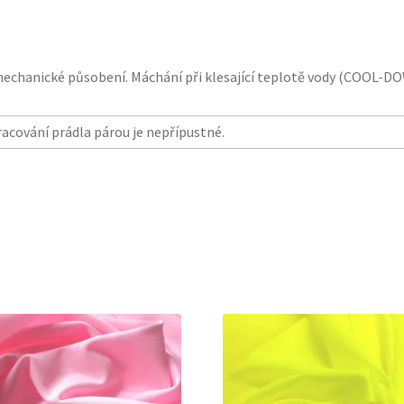
mechanické působení. Máchání při klesající teplotě vody (COOL-D
racování prádla párou je nepřípustné.