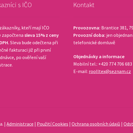
azníci s IČO
Kontakt
zákazníky, kteří mají IČO
Provozovna:
Brantice 381, 7
e započtena
sleva 15% z ceny
Provozní doba:
jen objednan
 DPH.
Sleva bude odečtena při
telefonické domluvě
čné fakturaci již při první
Objednávky a informace
dnávce, po ověření vaší
Mobilní tel.: +420 774 706 683
strace.
E-mail:
roolltex@seznam.cz
a. |
Administrace
|
Použití Cookies
|
Ochrana osobních údajů
|
Odst