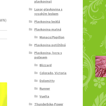
plavkovina)
Luxor-plavkovina s
vysokým leskem
OWN)
Plavkovina lesklá
Plavkovina matná
Monaco/Papillon
Plavkovina potištěná
Plavkovina, lycra s
počesem
Blizzard
Colorado, Victoria
Dolomitty
Runner
Vuelta
Thunderbike-Power