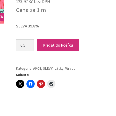
123,97
Kč
bez DPH
price
price
Cena za 1 m
was:
is:
VA
249,00 Kč.
150,00 Kč.
SLEVA 39.8%
Wrapp-
Přidat do košíku
Pop
Star
quantity
Kategorie:
AKCE, SLEVY
,
Látky
,
Wrapp
Sdílejte: