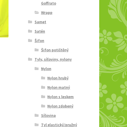
Goffrato
Wrapp
Samet
Satén
Šifon
Šifon potištěný
Tyly, síťoviny, nylony
Nylon
Nylon hrubý
Nylon matný
Nylon s leskem
Nylon zdobený
Síťovina
Tyl elastický/pružný