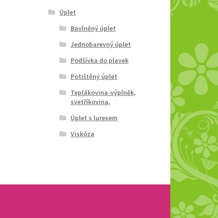
Úplet
Bavlněný úplet
Jednobarevný úplet
Podšívka do plavek
Potištěný úplet
Teplákovina-výplněk,
svetříkovina,
Úplet s lurexem
Viskóza