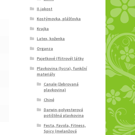
II.jakost
Kostýmovka, plášťovka
Krajka
Latex, koženka
Organza
Pajetkové (flitrové) látky
Plavkovina (lycra), funkční
materiály
Canale (žebrovaná
plavkovina)
Chiné
Darwin-polyesterová
potištěná plavkovina
Festa, Favola, Fitness,
Spicy (melanžová