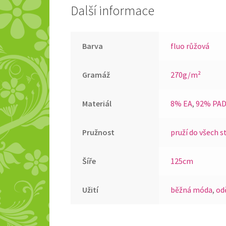
Další informace
Barva
fluo růžová
Gramáž
270g/m²
Materiál
8% EA
,
92% PA
Pružnost
pruží do všech s
Šíře
125cm
Užití
běžná móda
,
od