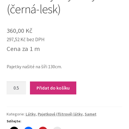
(černá-lesk)
360,00
Kč
297,52
Kč
bez DPH
Cena za 1 m
Pajetky našité na šíři 130cm.
12-
Přidat do košíku
307
Pajetky
na
tylu
Kategorie:
Látky
,
Pajetkové (flitrové) látky
,
Samet
(černá-
Sdílejte:
lesk)