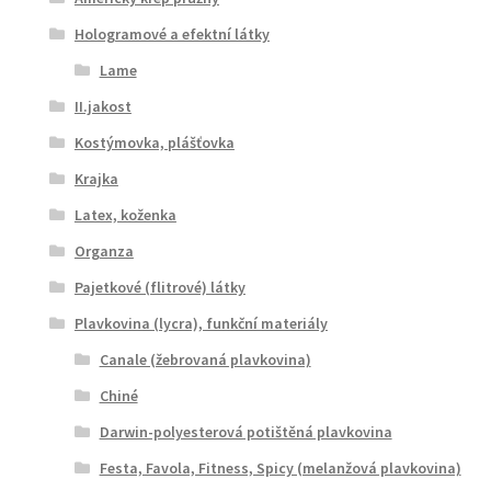
Hologramové a efektní látky
Lame
II.jakost
Kostýmovka, plášťovka
Krajka
Latex, koženka
Organza
Pajetkové (flitrové) látky
Plavkovina (lycra), funkční materiály
Canale (žebrovaná plavkovina)
Chiné
Darwin-polyesterová potištěná plavkovina
Festa, Favola, Fitness, Spicy (melanžová plavkovina)