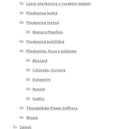
Luxor-plavkovina s vysokým leskem
Plavkovina lesklá
Plavkovina matná
Monaco/Papillon
Plavkovina potištěná
Plavkovina, lycra s počesem
Blizzard
Colorado, Victoria
Dolomitty
Runner
Vuelta
Thunderbike-Power Goffrato
Wrapp
Samet