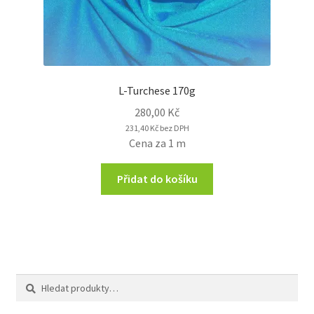
L-Turchese 170g
280,00
Kč
231,40
Kč
bez DPH
Cena za 1 m
Přidat do košíku
Hledat:
Hledat