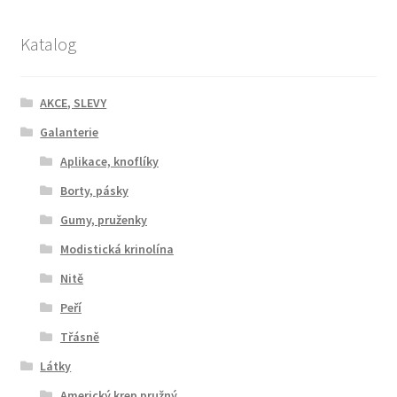
Katalog
AKCE, SLEVY
Galanterie
Aplikace, knoflíky
Borty, pásky
Gumy, pruženky
Modistická krinolína
Nitě
Peří
Třásně
Látky
Americký krep pružný