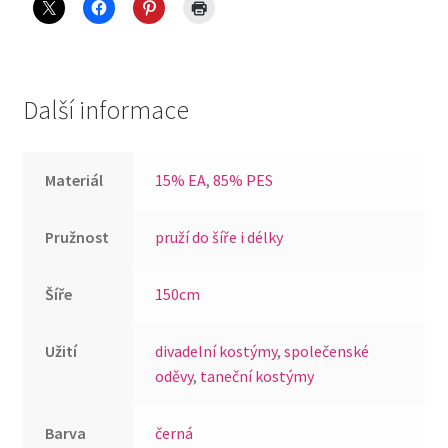
quantity
Další informace
Materiál
15% EA
,
85% PES
Pružnost
pruží do šíře i délky
Šíře
150cm
Užití
divadelní kostýmy
,
společenské
oděvy
,
taneční kostýmy
Barva
černá