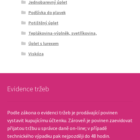
Jednobarevný úplet
Podšívka do plavek
Potištěný úplet
Teplákovina-výplněk, svetříkovina,
Úplet s lurexem
Viskóza
Evidence tržeb
Podle zákona o evidenci tržeb je prodávající povinen
vystavit kupujícímu účtenku. Zároveň je povinen zaevidovat
přijatou tržbu u správce daně on-line; v případě
technického výpadku pak nejpozději do 48 hodin.