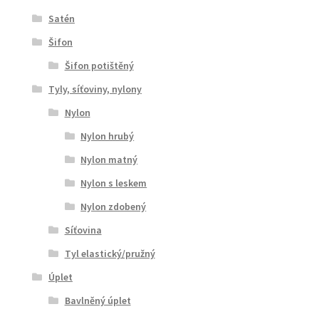
Satén
Šifon
Šifon potištěný
Tyly, síťoviny, nylony
Nylon
Nylon hrubý
Nylon matný
Nylon s leskem
Nylon zdobený
Síťovina
Tyl elastický/pružný
Úplet
Bavlněný úplet