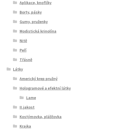
Aplikace, knoflíky
Borty, pásky
Gumy, pruženky
Modistická krinolína
Nitě
Peří
Třásně
Látky
Americký krep pružný
Hologramové a efektní látky
Lame
II.jakost
Kostýmovka, plášťovka
Krajka