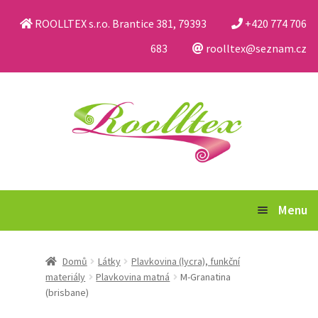
ROOLLTEX s.r.o. Brantice 381, 79393
+420 774 706
683
roolltex@seznam.cz
Přeskočit
Přejít
na
k
navigaci
obsahu
webu
Menu
Katalog
Domů
Látky
Plavkovina (lycra), funkční
materiály
Plavkovina matná
M-Granatina
Obchodní podmínky a reklamační řád
(brisbane)