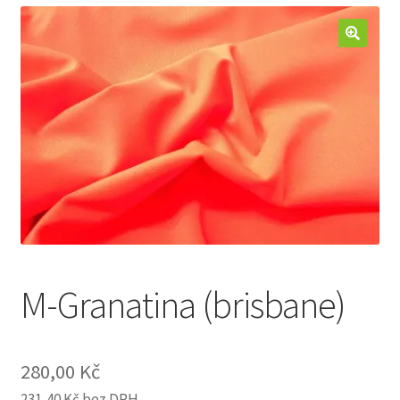
Jak nakupovat
Aktuality
Kontakt
M-Granatina (brisbane)
280,00
Kč
231,40
Kč
bez DPH