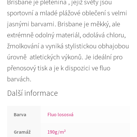
Brisbane je pletenina , jejíž světy jsou
sportovní a mladé plážové oblečení s velmi
jasnými barvami. Brisbane je měkký, ale
extrémně odolný materiál, odolává chloru,
žmolkování a vyniká
stylistickou obhajobou
úrovně
atletických výkonů. Je ideální pro
přenosový tisk a je k dispozici ve fluo
barvách.
Další informace
Barva
Fluo lososvá
Gramáž
190g/m²