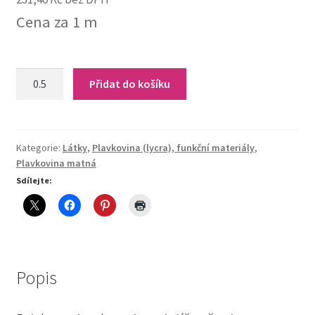
Cena za 1 m
M-
Přidat do košíku
Granatina
(brisbane)
quantity
Kategorie:
Látky
,
Plavkovina (lycra), funkční materiály
,
Plavkovina matná
Sdílejte:
Popis