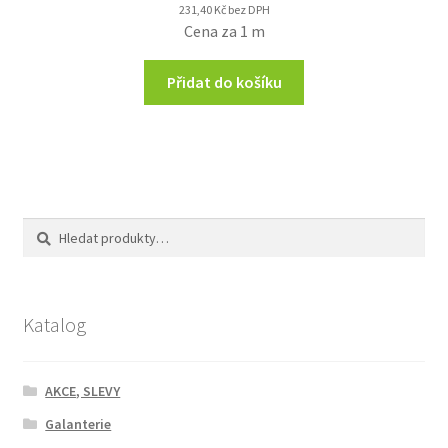
231,40
Kč
bez DPH
Cena za 1 m
Přidat do košíku
Hledat:
Hledat
Katalog
AKCE, SLEVY
Galanterie