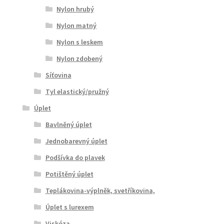
Nylon hrubý
Nylon matný
Nylon s leskem
Nylon zdobený
Síťovina
Tyl elastický/pružný
Úplet
Bavlněný úplet
Jednobarevný úplet
Podšívka do plavek
Potištěný úplet
Teplákovina-výplněk, svetříkovina,
Úplet s lurexem
Viskóza