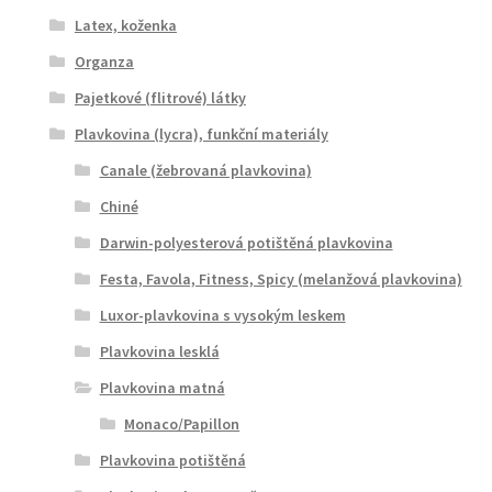
Latex, koženka
Organza
Pajetkové (flitrové) látky
Plavkovina (lycra), funkční materiály
Canale (žebrovaná plavkovina)
Chiné
Darwin-polyesterová potištěná plavkovina
Festa, Favola, Fitness, Spicy (melanžová plavkovina)
Luxor-plavkovina s vysokým leskem
Plavkovina lesklá
Plavkovina matná
Monaco/Papillon
Plavkovina potištěná