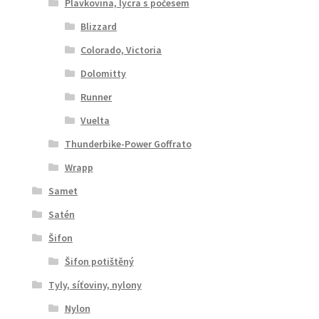
Plavkovina, lycra s počesem
Blizzard
Colorado, Victoria
Dolomitty
Runner
Vuelta
Thunderbike-Power Goffrato
Wrapp
Samet
Satén
Šifon
Šifon potištěný
Tyly, síťoviny, nylony
Nylon