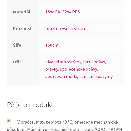
Materiál
18% EA
,
82% PES
Pružnost
pruží do všech stran
Šíře
150cm
Užití
divadelní kostýmy
,
letní oděvy
,
plavky
,
společenské oděvy
,
sportovní móda
,
taneční kostýmy
Péče o produkt
V pračce, max. teplota 40 °C, omezené mechanické
působení. Máchání při klesající teplotě vody (COOL-DOWN)